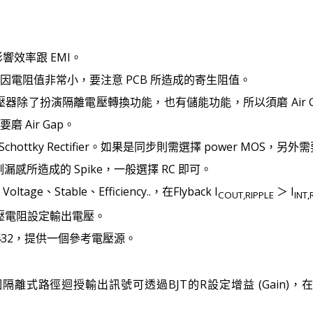
響效率跟 EMI。
因電阻值非常小，要注意 PCB 所造成的寄生阻值。
電源變壓器除了扮演隔離電壓轉換功能，也有儲能功能，所以須磨 Air G
Air Gap。
hottky Rectifier。如果是同步則需選擇 power MOS
感所造成的 Spike，一般選擇 RC 即可。
Voltage、Stable、Efficiency..，在Flyback I
＞ I
COUT,RIPPLE
INT,
，分壓電阻設定輸出電壓。
r 432，提供一個參考電壓源。
隔離式路徑迴授輸出訊號可透過BJT的R設定增益 (Gain)，在 PE