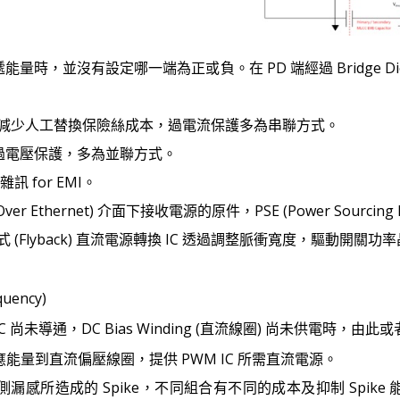
air 傳遞能量時，並沒有設定哪一端為正或負。在 PD 端經過 Bridg
減少人工替換保險絲成本，過電流保護多為串聯方式。
essor 過電壓保護，多為並聯方式。
雜訊 for EMI。
er Over Ethernet) 介面下接收電源的原件，PSE (Power Sourc
on。反馳式 (Flyback) 直流電源轉換 IC 透過調整脈衝寬度，驅動開關功
uency)
k IC 尚未導通，DC Bias Winding (直流線圈) 尚未供電時，由此或
能量到直流偏壓線圈，提供 PWM IC 所需直流電源。
漏感所造成的 Spike，不同組合有不同的成本及抑制 Spike 