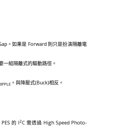
ap。如果是 Forward 則只是扮演隔離電
，另外需要一組隔離式的驅動路徑。
。與降壓式(Buck)相反。
RIPPLE
2
S 的 I
C 需透過 High Speed Photo-