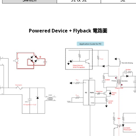
Powered Device + Flyback 電路圖