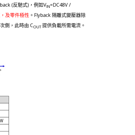
ck (反馳式)，例如V
=DC48V /
IN
徑，及零件極性
。Flyback 隔離式變壓器除
次側，此時由 C
提供負載所需電流。
OUT