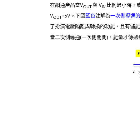
在網通產品當V
與 V
比例過小時，或
OUT
IN
V
=5V。下圖
藍色
註解為
一次側導通
OUT
了扮演電壓隔離與轉換的功能，且有儲能
當二次側導通(一次側關閉)，能量才傳遞