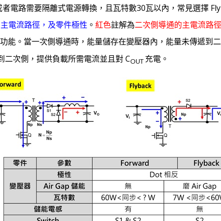
者電路需要隔離式電源轉換，且瓦特數30瓦以內，常見選擇 Flyba
的主電流路徑，及零件極性
。
紅色
註解為
二次側導通的主電流路
功能。當一次側導通時，能量儲存在變壓器內，能量未傳遞到二
到二次側，提供負載所需電流並且對 C
充電。
OUT