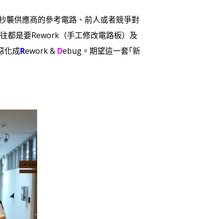
造成一味抄襲供應商的參考電路、前人或者競爭對
往往都是要
Rework（手工修改電路板）及
）惡化成
R
ework &
D
ebug。期望這一套｢新