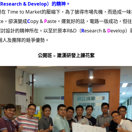
earch & Develop）的精神。
，但在 Time to Market的壓縮下，為了搶得市場先機，而
ance，卻演變成
C
opy &
P
aste。運氣好的話，電路一版成功，但
探討設計的精神所在。以至於原本
R&D
（
R
esearch &
D
evelop
個人及團隊的競爭優勢。
公開班 – 建漢研發上課花絮