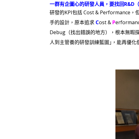
一群有企圖心的研發人員，要找回R&D（Res
研發的KPI包括
Cost & Perform
ance
手的設計，原本追求
C
ost &
P
erform
Deb
ug（找出錯誤的地方），根本無暇
人到主管養的研發訓練藍圖｣，能再優化