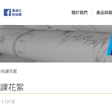
關於我們
產品與
｣包課花絮
包課花絮
,131次