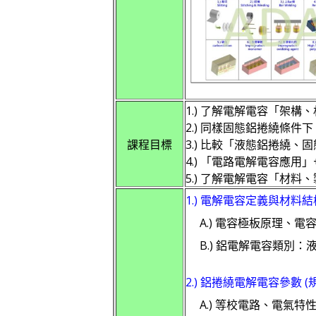
1.) 了解電解電容「架構
2.) 同樣固態鋁捲繞條件
課程目標
3.) 比較「液態鋁捲繞、
4.) 「電路電解電容應用
5.) 了解電解電容「材料
1.) 電解電容定義與材料結
A.) 電容極板原理、電
B.) 鋁電解電容類別：液態
2.) 鋁捲繞電解電容參數 (
A.) 等校電路、電氣特性 (LC、