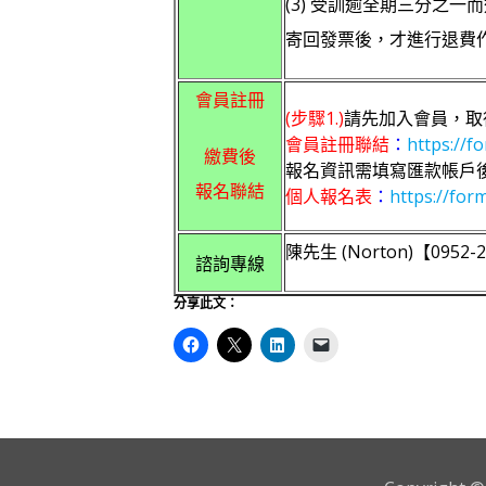
(3) 受訓逾全期三分之一
寄回發票後，才進行退費
會員註冊
(步驟1.)
請先加入會員，取
會員註冊聯結
：
https://
繳費後
報名資訊需填寫匯款帳戶後
報名聯結
個人報名表
：
https://fo
陳先生 (Norton)【0952-2
諮詢專線
分享此文：