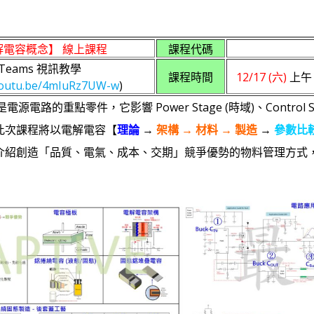
解電容概念】 線上課程
課程代碼
t Teams 視訊教學
課程時間
12/17 (六)
上午 
youtu.be/4mIuRz7UW-w
)
是電源電路的重點零件，它影響 Power Stage (時域)、Control
此次課程將以電解電容【
理論
→
架構 → 材料 → 製造
→
參數比
介紹創造「品質、電氣、成本、交期」競爭優勢的物料管理方式