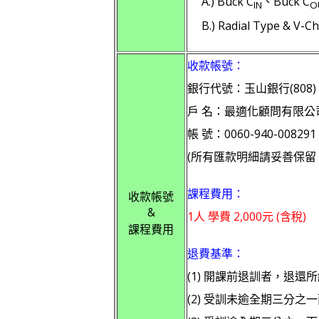
A.) Buck C
、Buck C
IN
O
B.) Radial Type & 
收款帳號：
銀行代號：玉山銀行(808)
戶 名：最適化顧問有限公
帳 號：0060-940-008291
(所有匯款明細請妥善保留
課程費用：
收款帳號
&
1人 學費 2,000元 (含稅)
課程費用
退費基準：
(1) 開課前退訓者，退還
(2) 受訓未逾全期三分