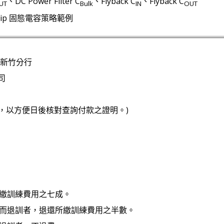
、DC Power Filter C
、Flyback C
、Flyback C
UT
Bulk
IN
OUT
V-Chip 固態電容策略範例
 新竹分行
司
，以方便日後核對查詢付款之證明。)
所繳訓練費用之七成。
之一而退訓者，退還所繳訓練費用之半數。