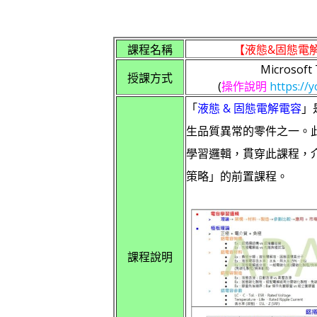
課程名稱
【液態&固態電
Microsof
授課方式
(
操作說明
https://
「
液態 & 固態電解電容
」
生品質異常的零件之一。
學習邏輯，貫穿此課程，
策略」的前置課程。
課程說明