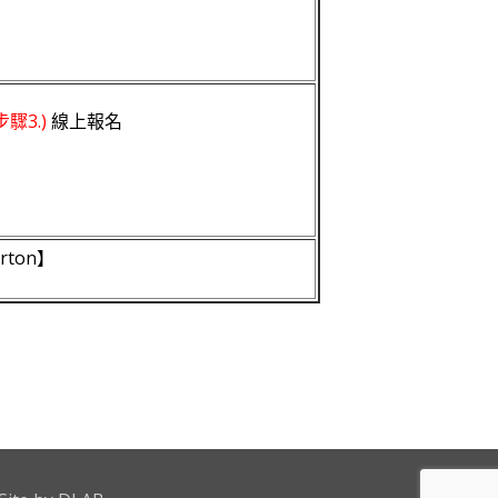
步驟3.)
線上報名
orton】