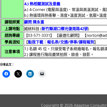
4.) 熱相關測試
及意義
a.) 4-Corner (電壓與溫度)、常溫與高溫測試
b.) 熱循環與熱衝擊、濕度+溫度測試、氣壓+溫
課程師資
顧問 陳永富
上課地點
威絖科技 (
新竹縣湖口鄉光復南路42號
)
諮詢專線
【03-571-3331】 【最適化顧問】 【norton@adap
學員須知
【
點我下載：報名表/交通/停車/課程報到
】
1.) 名額 45 位，只接受電子系統廠報名，報名
注意事項
2.) 課程進行階段嚴禁拍照、錄音、錄影。
分享此文：
Copyright © 2026 Adaptive Consulting