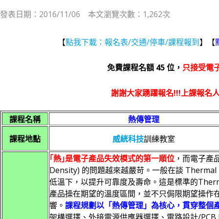
發表日期：2016/11/06 本文瀏覽次數：1,262次
【
點我下載：報名表/交通/停車/課程報到
】【
免費課程名額 45 位，
只接受電
謝謝大家踴躍報名!!!上課報名人
課程名稱
熱傳管理
課程地點
威絖科技
訓練教室
｢熱｣是電子產品失效模式的第一順位
，而電子產
Density) 的問題越來越嚴苛。
一般在談 Ther
低溫下，以提升可靠度及壽命。這是標準的Thermal
產品操在期望的溫度區間，並不只侷限期望操作
響。
課程規劃以「熱傳管理」為核心，貫穿整個
架構選擇、外接電源供應器選擇、電路設計/PCB