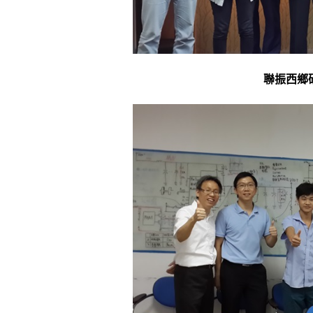
聯振西鄉研