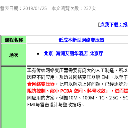
發表日期：2019/01/25 本文瀏覽次數：237次
【
点我下载
：
报
课程名称
低成本新型网络变压器
北京 -海润艾丽华酒店-北京厅
场次
现有传统网络变压器需要有庞大的人工制造，所以
因应不同应用，及透过网络变压器解 EMI，以至
合网络变压器
，此可以解决上述问题，已经逐步为
阻抗控制、缩小 PCBA 空间、料号收敛」，进
同应用的方案，例如10M、100M、1G、2.5G
EMI与雷击设计与整改技巧。