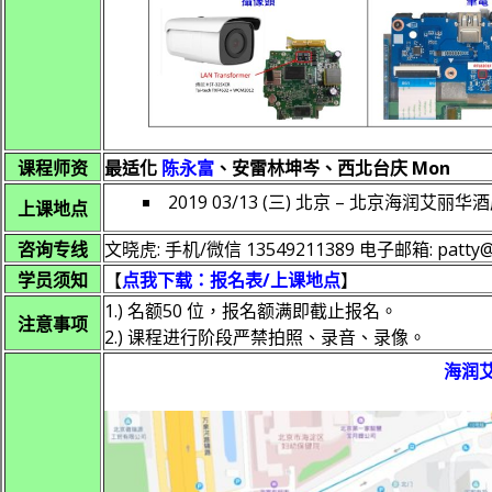
课程师资
最适化
陈永富
、安雷林坤岑、西北台庆 Mon
2019 03/13 (三) 北京 – 北京海
上课地点
咨询专线
文晓虎: 手机/微信 13549211389 电子邮箱: patty@ta
学员须知
【
点我下载：报名表/上课地点
】
1.) 名额50 位，报名额满即截止报名。
注意事项
2.) 课程进行阶段严禁拍照、录音、录像。
海润艾