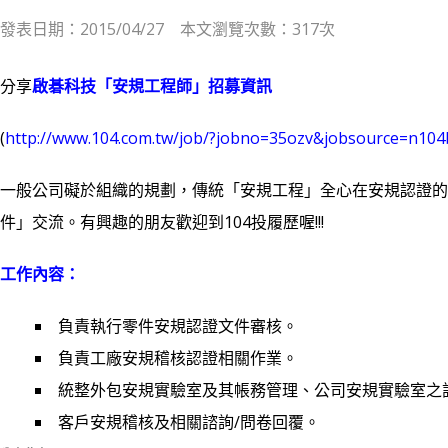
發表日期：2015/04/27 本文瀏覽次數：317次
分享
啟碁科技「安規工程師」招募資訊
(
http://www.104.com.tw/job/?jobno=35ozv&jobsource=n10
一般公司礙於組織的規劃，傳統「安規工程」全心在安規認證的
件」交流。有興趣的朋友歡迎到104投履歷喔!!!
工作內容：
負責執行零件安規認證文件審核。
負責工廠安規稽核認證相關作業。
統整外包安規實驗室及其帳務管理、公司安規實驗室之
客戶安規稽核及相關諮詢/問卷回覆。