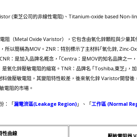
sistor (東芝公司的非線性電阻)、Titanium-oxide based Non-l
（Metal Oxide Varistor），它包含由氧化鋅顆粒與
稱為MOV。ZNR：特別標示了主材料｢氧化鋅, Zinc-Oxide｣
R。CNR：是加入品牌名概念，｢Centra：是MOV的知名品牌之一，即
：是氧化鋅壓敏電阻的縮寫。TNR：品牌名 ｢Toshiba,東芝｣，加上｢No
iC) 為主材料做壓敏電阻，其變阻特性較差，後來氧化鋅 Varistor開發後
佔據壓敏電阻的市場。
份：「
漏電流區(Leakage Region)
」、「
工作區 (Normal Reg
 特性曲線
壓敏電阻器 V