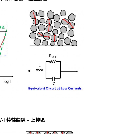
-I 特性曲線 – 上轉區