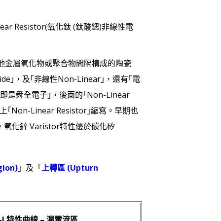
inear Resistor(氧化鈦 (鈦酸鍶)非線性電
少量其他金屬氧化物或聚合物間隔構成的陶瓷
，及｢非線性Non-Linear｣，還有｢電
是舜全電子｣，後面的｢Non-Linear
n-Linear Resistor｣縮寫。早期也
，氧化鋅 Varistor特性優於碳化矽
ion)
」及「
上轉區 (Upturn
-I 特性曲線 – 漏電流區