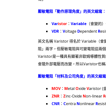
壓敏電阻「動作原理角度」的英文縮寫：
Var
istor
：
Variable
（會變的）
VDR
：
V
oltage
D
ependent
R
esi
英文名稱 Varistor 得名於 Variab
阻」兩字，但壓敏電阻與可變電阻這兩個
Varistor是一種具有顯著非歐姆導
會隨外部電壓而改變，所以Varistor也稱為 VDR 
壓敏電阻「材料及公司角度」的英文縮寫
MOV
：
M
etal
O
xide
V
aristo
ZNR
：
Z
inc-Oxide
N
on-linear
R
CNR
：
C
entra
N
onlinear
R
esist