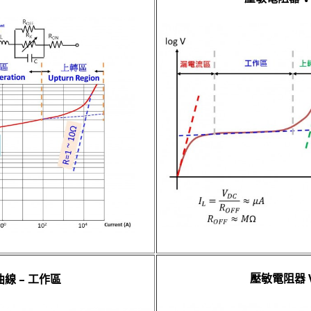
壓敏電阻器 V
曲線 – 工作區