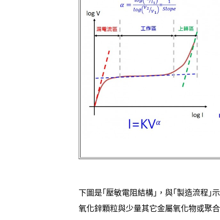
下圖是｢壓敏電阻結構｣，與｢製造流程｣
氧化鋅顆粒與少量其它金屬氧化物或聚合