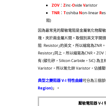
ZOV
：
Z
inc-
O
xide
V
aristor
TNR
：
T
oshiba
N
on-linear
R
e
阻)
因為最常見的壓敏電阻是金屬氧化物壓敏電阻
塊，夾於兩金屬片間。取個別英文字開頭，所以簡
阻 Resistor｣的英文，所以縮寫為ZN
Resistor｣同上，所以縮寫為CNR。ZOV
有 (碳化矽，Silicon Carbide，S
Varistor，所以氧化鋅 Varistor，
典型之變阻器 V-I 特性曲線
可分為三個部
Region)
」。
壓敏電阻器 V-I