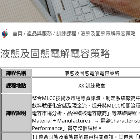
首頁
/
產品與服務
/
訓練課程
/
液態及固態電解電容策略
液態及固態電解電容策略
課程名稱
液態及固態電解電容策略
課程地點
XX 訓練教室
整合MLCC技術及市場等資訊流，制定系統廠高
斂料號優化倉儲及現金流、提升與MLCC相關流程效
課程說明
電容市場分析、品保稽核電容廠商」等基礎課程。創造競爭
Material + Manufacture」 → 電容Characteris
Performance」貫穿整個課程。
1.) 整合固態及液態電解電容相關資訊，其包