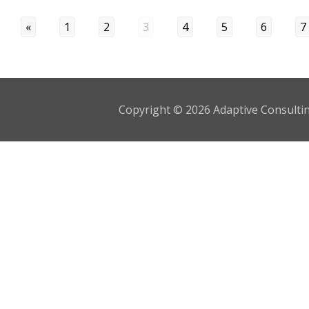
«
1
2
3
4
5
6
7
Copyright © 2026 Adaptive Consulting